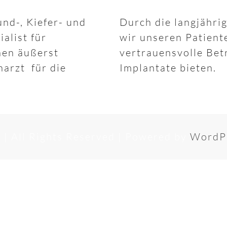
und-, Kiefer- und
Durch die langjähri
alist für
wir unseren Patient
nen äußerst
vertrauensvolle Be
arzt für die
Implantate bieten.
p
| All Rights Reserved | Powered by
WordP